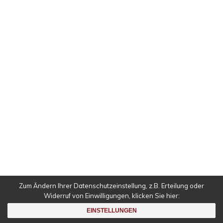
IMPRESSUM
DATENSCHUTZ
Falls nicht anders angegeben alle Inhalte © 1998 –
2023
Nicolas Radulescu
.
Zum Ändern Ihrer Datenschutzeinstellung, z.B. Erteilung oder
Widerruf von Einwilligungen, klicken Sie hier:
Deutsch
EINSTELLUNGEN