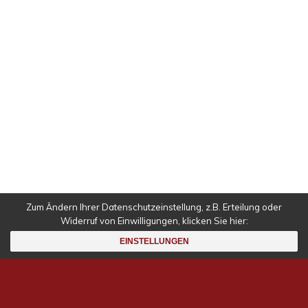
IMPRESSUM
DATENSCHUTZ
Falls nicht anders angegeben alle Inhalte © 1998 –
2023
Nicolas Radulescu
.
Zum Ändern Ihrer Datenschutzeinstellung, z.B. Erteilung oder
Widerruf von Einwilligungen, klicken Sie hier:
Deutsch
EINSTELLUNGEN