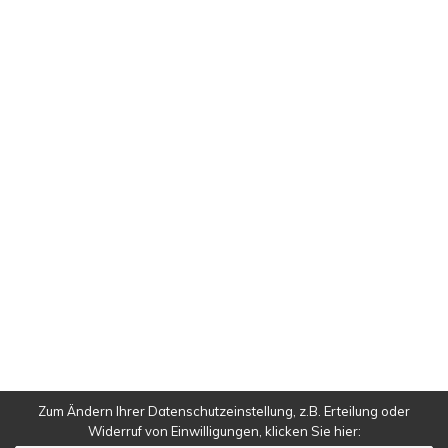
IMPRESSUM
DATENSCHUTZ
Falls nicht anders angegeben alle Inhalte © 1998 –
2023
Nicolas Radulescu
.
Zum Ändern Ihrer Datenschutzeinstellung, z.B. Erteilung oder
Widerruf von Einwilligungen, klicken Sie hier:
Deutsch