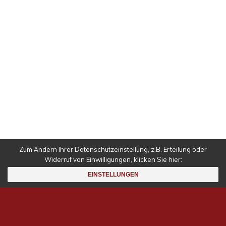
IMPRESSUM
DATENSCHUTZ
Falls nicht anders angegeben alle Inhalte © 1998 –
2023
Nicolas Radulescu
.
Zum Ändern Ihrer Datenschutzeinstellung, z.B. Erteilung oder
Widerruf von Einwilligungen, klicken Sie hier:
Deutsch
EINSTELLUNGEN