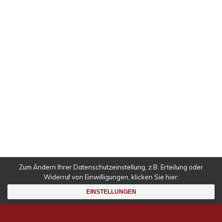
IMPRESSUM
DATENSCHUTZ
Falls nicht anders angegeben alle Inhalte © 1998 –
2023
Nicolas Radulescu
.
Zum Ändern Ihrer Datenschutzeinstellung, z.B. Erteilung oder
Widerruf von Einwilligungen, klicken Sie hier:
Deutsch
EINSTELLUNGEN